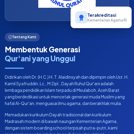
Terakreditasi
Kementerian Agama RI
Tentang Kami
Membentuk Generasi
Qur'ani yang Unggul
Didirikan oleh Dr. (H.C.) H. T. Alaidinsyah dan dipimpin oleh Ust. H.
Kamil Syafruddin, Lc., M.Dpl., Dayah Ruhul Qur'ani adalah
lembaga pendidikan Islam terpadu di Meulaboh, Aceh Barat
yang berdedikasi untuk mencetak generasi muda Muslim yang
hafal Al-Qur'an, menguasai ilmu agama, dan berakhlak mulia.
Memadukan kurikulum Dayah tradisional dan kurikulum
Madrasah modern di bawah naungan Kementerian Agama,
dengan sistem boarding school terpisah putra-putri, kami