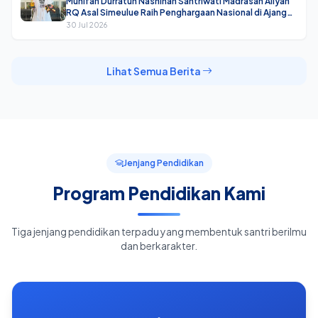
Munifah Durratun Nashihah Santriwati Madrasah Aliyah
RQ Asal Simeulue Raih Penghargaan Nasional di Ajang
Robotik
30 Jul 2026
Lihat Semua Berita
Jenjang Pendidikan
Program Pendidikan Kami
Tiga jenjang pendidikan terpadu yang membentuk santri berilmu
dan berkarakter.