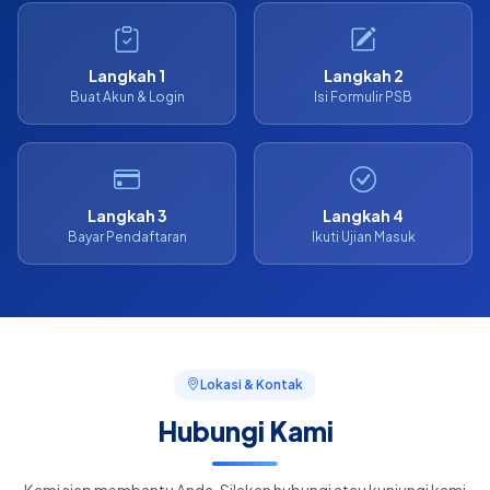
Langkah 1
Langkah 2
Buat Akun & Login
Isi Formulir PSB
Langkah 3
Langkah 4
Bayar Pendaftaran
Ikuti Ujian Masuk
Lokasi & Kontak
Hubungi Kami
Kami siap membantu Anda. Silakan hubungi atau kunjungi kami