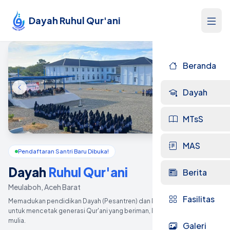
Dayah Ruhul Qur'ani
Beranda
Dayah
MTsS
MAS
Pendaftaran Santri Baru Dibuka!
Dayah
Ruhul
Qur'ani
Berita
Meulaboh, Aceh Barat
Fasilitas
Memadukan pendidikan Dayah (Pesantren) dan kurikulum Madrasah
untuk mencetak generasi Qur'ani yang beriman, berilmu, dan berakhlak
mulia.
Galeri