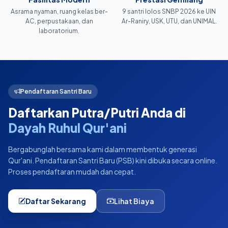
Asrama nyaman, ruang kelas ber-
9 santri lolos SNBP 2026 ke UIN
AC, perpustakaan, dan
Ar-Raniry, USK, UTU, dan UNIMAL.
laboratorium.
Pendaftaran Santri Baru
Daftarkan Putra/Putri Anda di
Dayah Ruhul Qur'ani
Bergabunglah bersama kami dalam membentuk generasi
Qur'ani. Pendaftaran Santri Baru (PSB) kini dibuka secara online.
Proses pendaftaran mudah dan cepat.
Daftar Sekarang
Lihat Biaya