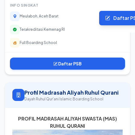
INFO SINGKAT
Meulaboh, Aceh Barat
Daftar P
Terakreditasi Kemenag RI
Full Boarding School
Daftar PSB
Profil Madrasah Aliyah Ruhul Qurani
Dayah Ruhul Qur'ani Islamic Boarding School
PROFIL MADRASAH ALIYAH SWASTA (MAS)
RUHUL QURANI