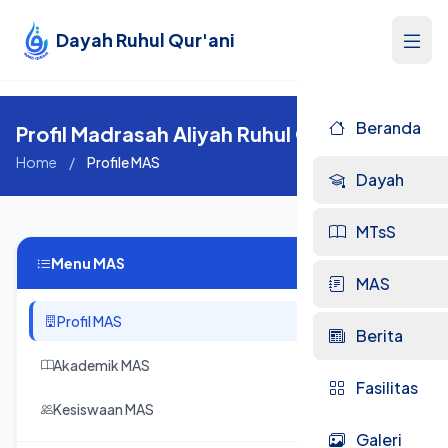
Dayah Ruhul Qur'ani
Beranda
Profil Madrasah Aliyah Ruhul Qurani
Home
/
Profile MAS
Dayah
MTsS
Menu MAS
MAS
Profil MAS
Berita
Akademik MAS
Fasilitas
Kesiswaan MAS
Galeri