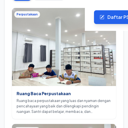
Perpustakaan
Daftar P
Ruang Baca Perpustakaan
Ruang baca perpustakaan yang luas dan nyaman dengan
pencahayaan yang baik dan dilengkapi pendingin
ruangan. Santri dapat belajar, membaca, dan
mengeksplorasi ilmu pengetahuan dengan suasana
yang kondusif.