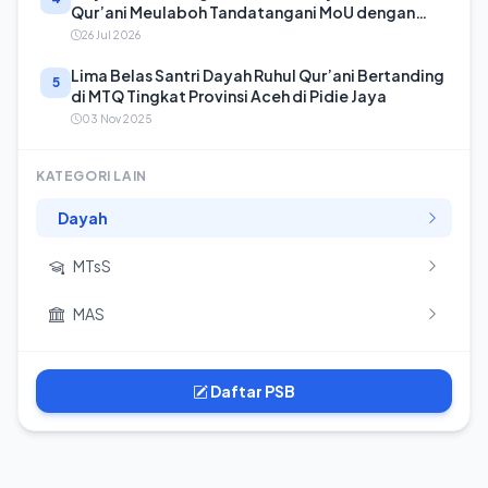
Qur’ani Meulaboh Tandatangani MoU dengan
Universitas Al-Wasathiyah Yaman
26 Jul 2026
Lima Belas Santri Dayah Ruhul Qur’ani Bertanding
5
di MTQ Tingkat Provinsi Aceh di Pidie Jaya
03 Nov 2025
KATEGORI LAIN
Dayah
MTsS
MAS
Daftar PSB