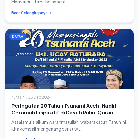
Meureudu - Lima belas sant...
Baca Selengkapnya
DAYAH
Yasin
25 Dec 2024
Peringatan 20 Tahun Tsunami Aceh: Hadiri
Ceramah Inspiratif di Dayah Ruhul Qurani
Assalamu’alaikum warahmatullahi wabarakatuh,Tahun ini,
kita kembali mengenang peristiw...