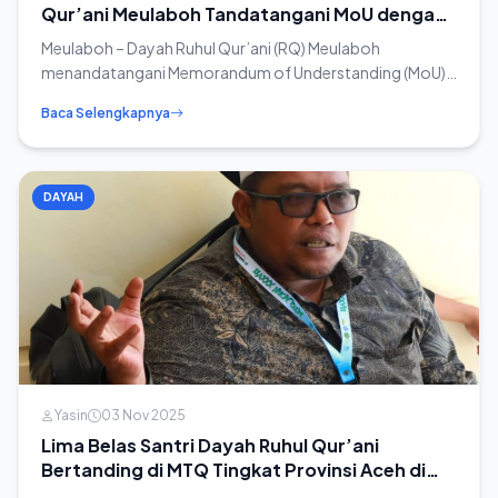
Qur’ani Meulaboh Tandatangani MoU dengan
Universitas Al-Wasathiyah Yaman
Meulaboh – Dayah Ruhul Qur’ani (RQ) Meulaboh
menandatangani Memorandum of Understanding (MoU)
bidang pendidikan dengan Universitas al-Wasathiya...
Baca Selengkapnya
DAYAH
Yasin
03 Nov 2025
Lima Belas Santri Dayah Ruhul Qur’ani
Bertanding di MTQ Tingkat Provinsi Aceh di
Pidie Jaya