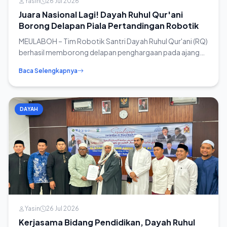
Yasin
26 Jul 2026
Juara Nasional Lagi! Dayah Ruhul Qur'ani
Borong Delapan Piala Pertandingan Robotik
MEULABOH – Tim Robotik Santri Dayah Ruhul Qur'ani (RQ)
berhasil memborong delapan penghargaan pada ajang
TGD Robotic Expo and Exhibition y...
Baca Selengkapnya
DAYAH
Yasin
26 Jul 2026
Kerjasama Bidang Pendidikan, Dayah Ruhul