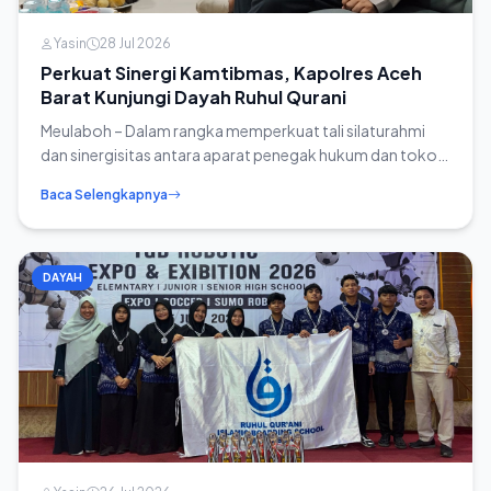
Yasin
28 Jul 2026
Perkuat Sinergi Kamtibmas, Kapolres Aceh
Barat Kunjungi Dayah Ruhul Qurani
Meulaboh – Dalam rangka memperkuat tali silaturahmi
dan sinergisitas antara aparat penegak hukum dan tokoh
agama, Kapolres Aceh Barat yang...
Baca Selengkapnya
DAYAH