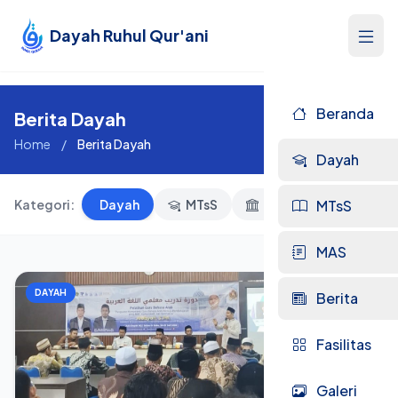
Dayah Ruhul Qur'ani
Beranda
Berita Dayah
Home
/
Berita Dayah
Dayah
Kategori:
Dayah
MTsS
MAS
MTsS
MAS
DAYAH
Berita
Fasilitas
Galeri