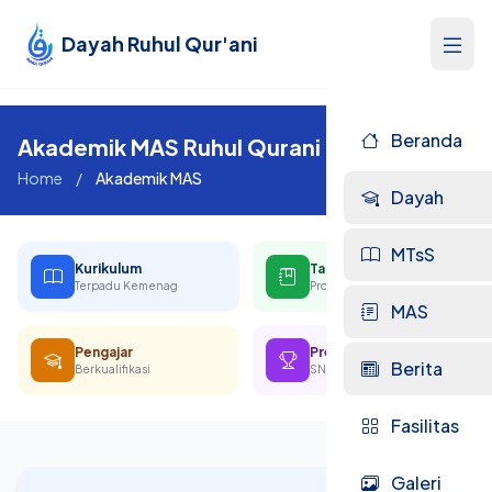
Dayah Ruhul Qur'ani
Beranda
Akademik MAS Ruhul Qurani
Home
/
Akademik MAS
Dayah
MTsS
Kurikulum
Tahfidz
Terpadu Kemenag
Program Unggulan
MAS
Pengajar
Prestasi
Berita
Berkualifikasi
SNBP 2026
Fasilitas
Galeri