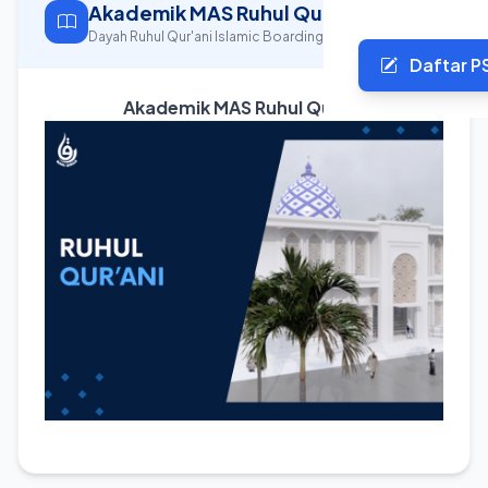
Akademik MAS Ruhul Qurani
Dayah Ruhul Qur'ani Islamic Boarding School
Daftar P
Akademik MAS Ruhul Qurani